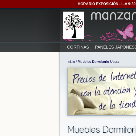
HORARIO EXPOSICIÓN - L-V 9:30 
CORTINAS
PANELES JAPONES
Inicio
/
Muebles Dormitorio Usera
Muebles Dormitor