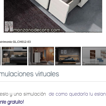
atrimonio GL.CH012-03
mulaciones virtuales
uesto y una simulación
de como quedaría tu estan
te gratuito!