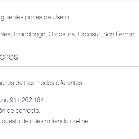
guientes partes de Usera...
ales, Pradolongo, Orcasitas, Orcasur, San Fermin.
otros
sotros de
tres modos
diferentes:
fono
911 262 184
.
ión de
contacto
.
upuesto de
nuestra tienda on-line
.