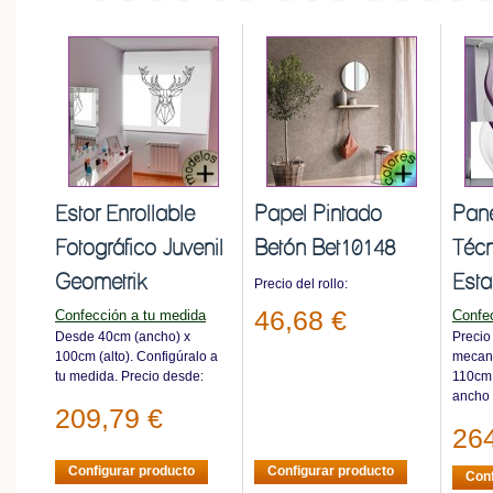
Estor Enrollable
Papel Pintado
Pan
Fotográfico Juvenil
Betón Bet10148
Téc
Geometrik
Est
Precio del rollo:
46,68 €
Confección a tu medida
Confe
Desde 40cm (ancho) x
Precio
100cm (alto). Configúralo a
mecani
tu medida. Precio desde:
110cm
ancho 
209,79 €
264
Configurar producto
Configurar producto
Conf