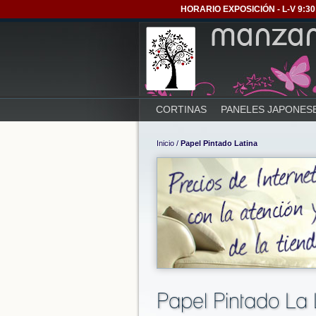
HORARIO EXPOSICIÓN - L-V 9:30 
CORTINAS
PANELES JAPONES
Inicio
/
Papel Pintado Latina
Papel Pintado La 