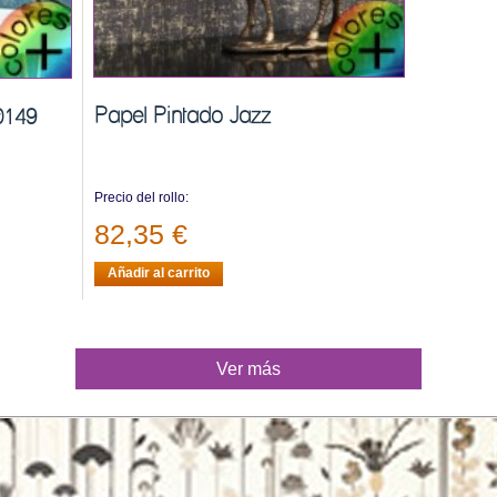
Papel Pintado Jazz
0149
Precio del rollo:
82,35 €
Añadir al carrito
Ver más