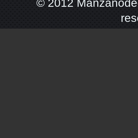
© 2012 Manzanodec
res