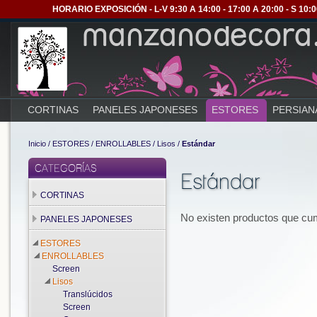
HORARIO EXPOSICIÓN - L-V 9:30 A 14:00 - 17:00 A 20:00 - S 1
CORTINAS
PANELES JAPONESES
ESTORES
PERSIAN
Inicio
/
ESTORES
/
ENROLLABLES
/
Lisos
/
Estándar
CATEGORÍAS
Estándar
CORTINAS
No existen productos que cump
PANELES JAPONESES
ESTORES
ENROLLABLES
Screen
Lisos
Translúcidos
Screen