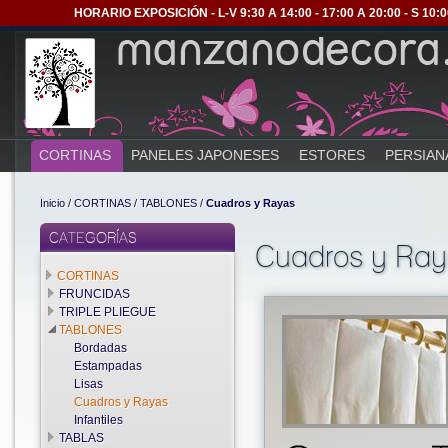
HORARIO EXPOSICIÓN - L-V 9:30 A 14:00 - 17:00 A 20:00 - S 1
CORTINAS
PANELES JAPONESES
ESTORES
PERSIAN
Inicio
/
CORTINAS
/
TABLONES
/
Cuadros y Rayas
CATEGORÍAS
Cuadros y Ra
CORTINAS
FRUNCIDAS
TRIPLE PLIEGUE
TABLONES
Bordadas
Estampadas
Lisas
Cuadros y Rayas
Infantiles
TABLAS