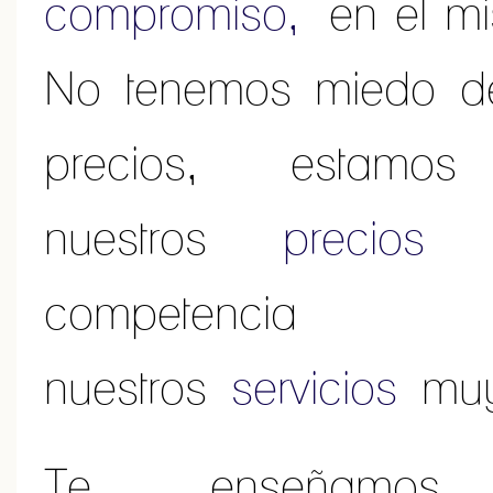
compromiso,
en el mi
No tenemos miedo de
precios, estam
nuestros
precios
compe
nuestros
servicios
mu
Te enseñam