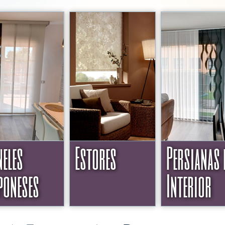
neles
Estores
Persianas 
poneses
Interior