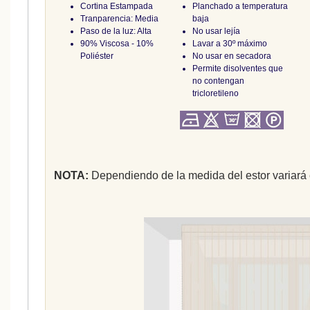
Cortina Estampada
Planchado a temperatura
Tranparencia: Media
baja
Paso de la luz: Alta
No usar lejía
90% Viscosa - 10%
Lavar a 30º máximo
Poliéster
No usar en secadora
Permite disolventes que
no contengan
tricloretileno
NOTA:
Dependiendo de la medida del estor variará