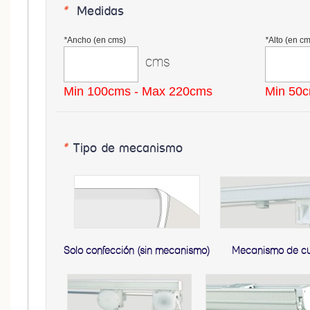
*
Medidas
*
Ancho (en cms)
*
Alto (en cm
cms
Min 100cms - Max 220cms
Min 50c
*
Tipo de mecanismo
Solo confección (sin mecanismo)
Mecanismo de c