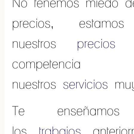
No tenemos miedo de
precios, estam
nuestros
precios
compe
nuestros
servicios
mu
Te enseñam
los
trabajos
anterior