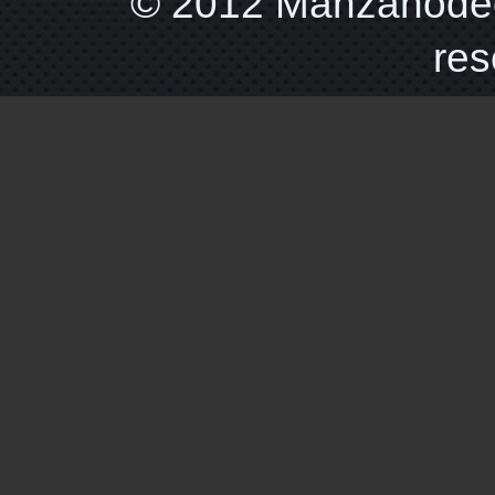
© 2012 Manzanodec
res