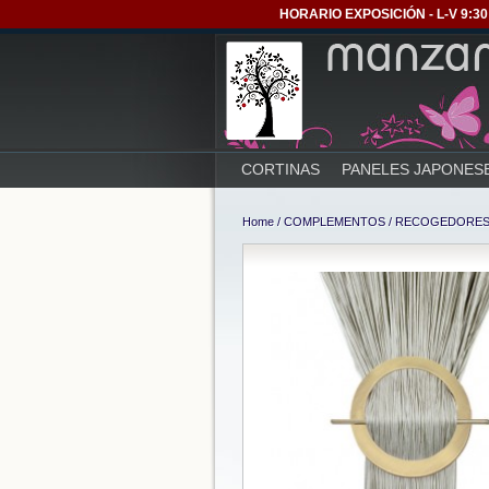
HORARIO EXPOSICIÓN - L-V 9:30 
CORTINAS
PANELES JAPONES
Home
/
COMPLEMENTOS
/
RECOGEDORE