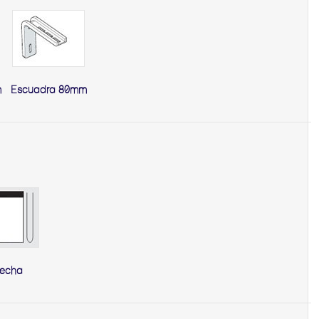
m
Escuadra 80mm
recha