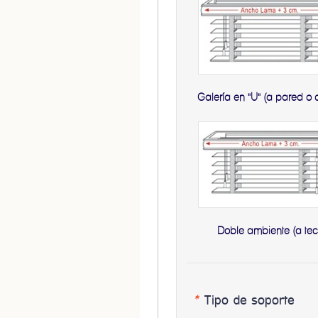
Galería en "U" (a pared o 
Doble ambiente (a tec
*
Tipo de soporte