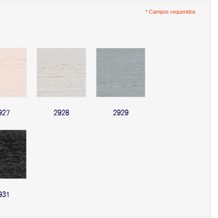
* Campos requeridos
927
2928
2929
931