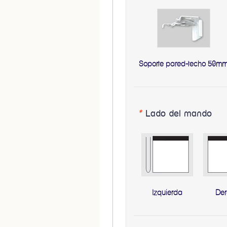
Soporte pared-techo 50m
*
Lado del mando
Izquierda
De