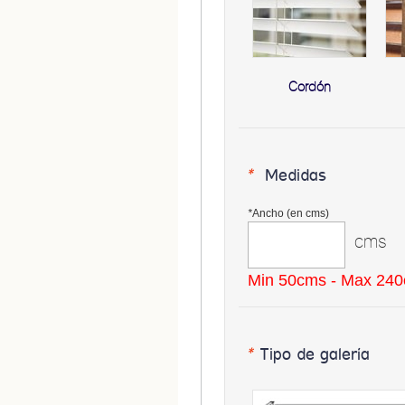
Cordón
*
Medidas
*
Ancho (en cms)
cms
Min 50cms - Max 24
*
Tipo de galería