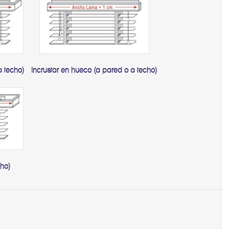
a techo)
Incrustar en hueco (a pared o a techo)
ho)