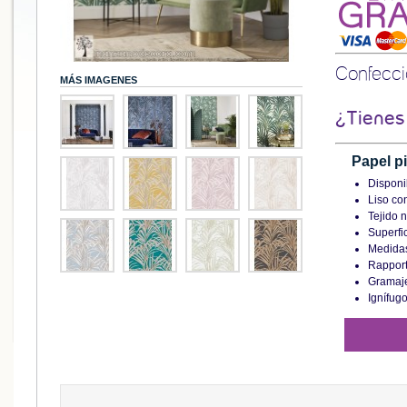
Confecc
MÁS IMAGENES
¿Tienes
Papel p
Disponi
Liso con
Tejido n
Superfic
Medidas
Rappor
Gramaje
Ignífug