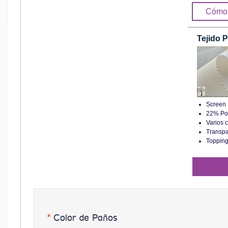
Cómo 
Tejido P
Screen
22% Po
Varios 
Transpa
Topping
*
Color de Paños