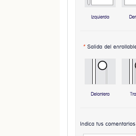
Izquierda
De
*
Salida del enrollabl
Delantera
Tr
Indica tus comentarios