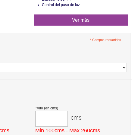
Control del paso de luz
Ver más
* Campos requeridos
*
Alto (en cms)
cms
0cms
Min 100cms - Max 260cms