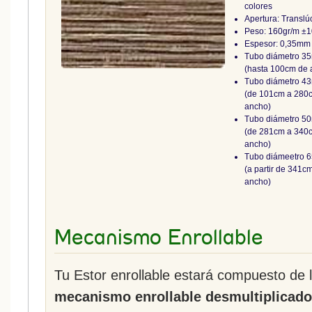
colores
Apertura: Translú
Peso: 160gr/m ±
Espesor: 0,35mm
Tubo diámetro 3
(hasta 100cm de 
Tubo diámetro 4
(de 101cm a 280
ancho)
Tubo diámetro 5
(de 281cm a 340
ancho)
Tubo diámeetro
(a partir de 341c
ancho)
Mecanismo Enrollable
Tu Estor enrollable estará compuesto de 
mecanismo enrollable desmultiplicado