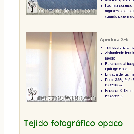
Alta transparenci
Las impresiones
digitales se desd
cuando pasa muc
Apertura 3%:
Transparencia m
Aislamiento térmi
medio
Resistente al fue
Ignífugo clase 1
Entrada de luz m
Peso: 385gr/m² 
ISO2286-2
Espesor: 0.48m
ISO2286-3
Tejido fotográfico opaco