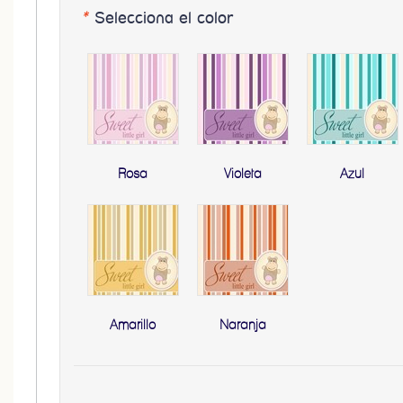
*
Selecciona el color
Rosa
Violeta
Azul
Amarillo
Naranja