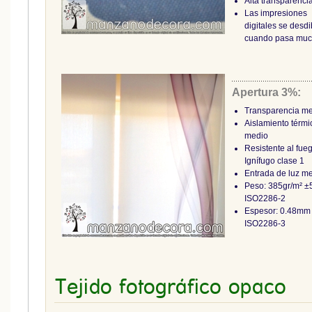
Alta transparenci
Las impresiones
digitales se desd
cuando pasa muc
Apertura 3%:
Transparencia m
Aislamiento térmi
medio
Resistente al fue
Ignífugo clase 1
Entrada de luz m
Peso: 385gr/m² 
ISO2286-2
Espesor: 0.48m
ISO2286-3
Tejido fotográfico opaco