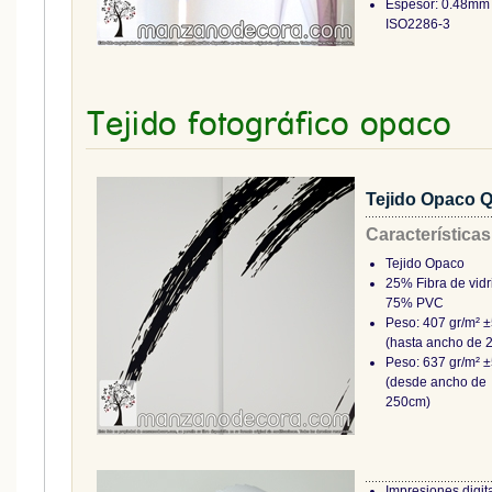
Espesor: 0.48m
ISO2286-3
Tejido fotográfico opaco
Tejido Opaco 
Características
Tejido Opaco
25% Fibra de vidr
75% PVC
Peso: 407 gr/m² 
(hasta ancho de 
Peso: 637 gr/m² 
(desde ancho de
250cm)
Impresiones digit