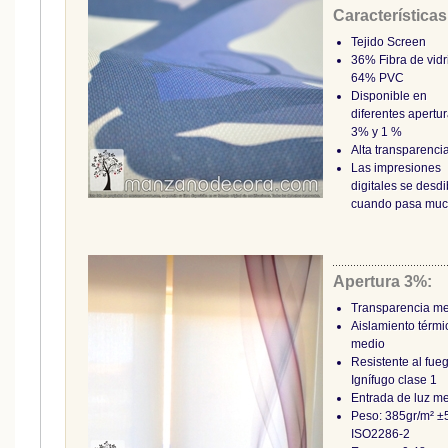
Características
Tejido Screen
36% Fibra de vidr
64% PVC
Disponible en
diferentes apertur
3% y 1 %
Alta transparenci
Las impresiones
digitales se desd
cuando pasa muc
Apertura 3%:
Transparencia m
Aislamiento térmi
medio
Resistente al fue
Ignífugo clase 1
Entrada de luz m
Peso: 385gr/m² 
ISO2286-2