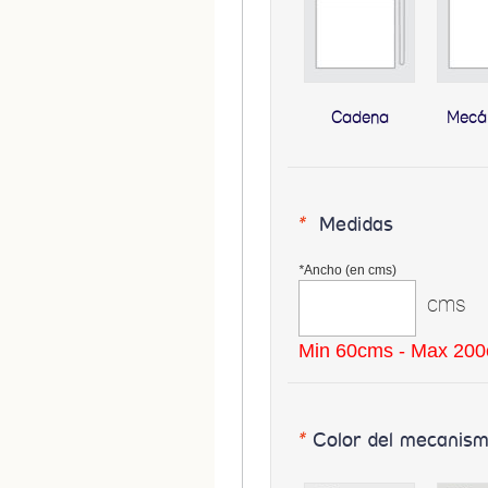
Cadena
Mecá
*
Medidas
*
Ancho (en cms)
cms
Min 60cms - Max 20
*
Color del mecanis