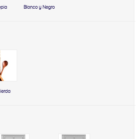
epia
Blanco y Negro
uierda