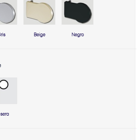
ris
Beige
Negro
e
asera