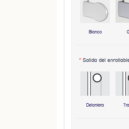
Blanco
G
*
Salida del enrollabl
Delantera
Tr