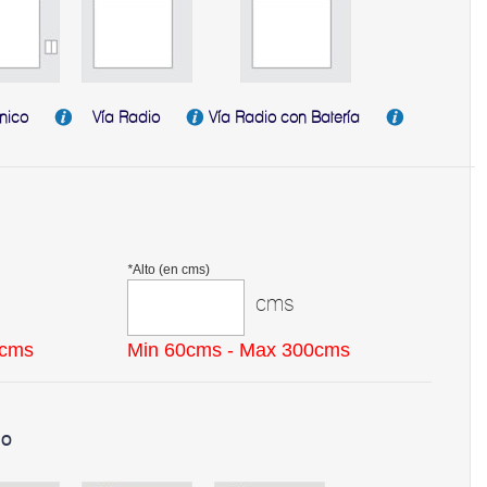
nico
Vía Radio
Vía Radio con Batería
*
Alto (en cms)
cms
0cms
Min 60cms - Max 300cms
mo