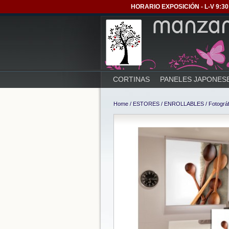
HORARIO EXPOSICIÓN - L-V 9:30 
CORTINAS
PANELES JAPONES
Home
/
ESTORES
/
ENROLLABLES
/
Fotográ