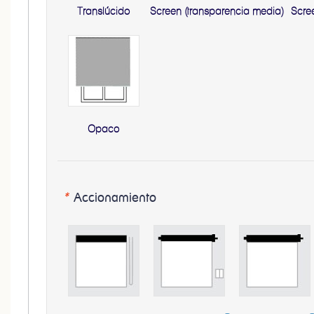
Translúcido
Screen (transparencia media)
Scre
Opaco
*
Accionamiento