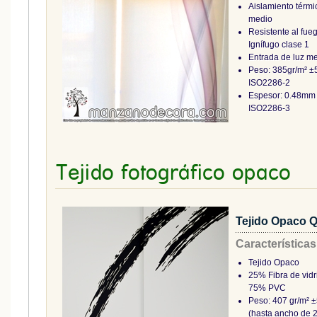
Aislamiento térmi
medio
Resistente al fue
Ignífugo clase 1
Entrada de luz m
Peso: 385gr/m² 
ISO2286-2
Espesor: 0.48m
ISO2286-3
Tejido fotográfico opaco
Tejido Opaco 
Características
Tejido Opaco
25% Fibra de vidr
75% PVC
Peso: 407 gr/m² 
(hasta ancho de 