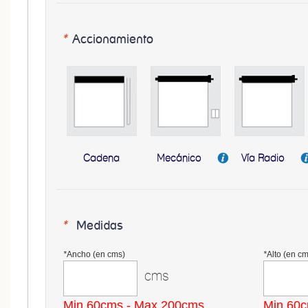
*
Accionamiento
Cadena
Mecánico
Vía Radio
*
Medidas
*
Ancho (en cms)
*
Alto (en cm
cms
Min 60cms - Max 200cms
Min 60c