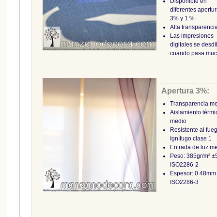
Disponible en
diferentes apertur
3% y 1 %
Alta transparenci
Las impresiones
digitales se desd
cuando pasa muc
Apertura 3%:
Transparencia m
Aislamiento térmi
medio
Resistente al fue
Ignífugo clase 1
Entrada de luz m
Peso: 385gr/m² 
ISO2286-2
Espesor: 0.48m
ISO2286-3