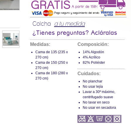
Colcha
a tu medida
¿Tienes preguntas? Acláralas
Medidas:
Composición:
Cama de 135 (235 x
14% Algodón
270 cm)
4% Acrílico
Cama de 150 (250 x
82% Poliéster
270 cm)
Cama de 180 (280 x
Cuidados:
270 cm)
No planchar
No usar lejía
Lavar a 30º máximo,
centrifugado suave
No lavar en seco
No usar en secadora