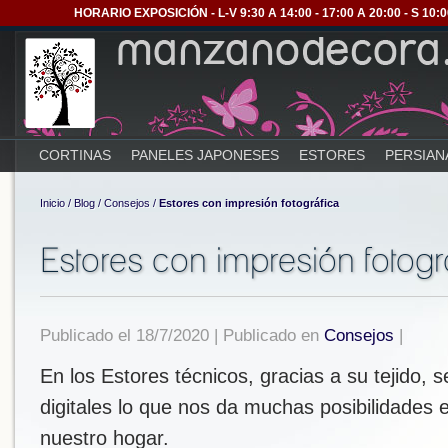
HORARIO EXPOSICIÓN - L-V 9:30 A 14:00 - 17:00 A 20:00 - S 1
CORTINAS
PANELES JAPONESES
ESTORES
PERSIAN
Inicio
/
Blog
/
Consejos
/
Estores con impresión fotográfica
Estores con impresión fotogr
Publicado el 18/7/2020 | Publicado en
Consejos
|
En los Estores técnicos, gracias a su tejido,
digitales lo que nos da muchas posibilidades 
nuestro hogar.