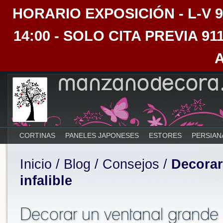
HORARIO EXPOSICIÓN - L-V 9:30
14:00 - SOLO CITA PREVIA 91
CORTINAS
PANELES JAPONESES
ESTORES
PERSIAN
Inicio
/
Blog
/
Consejos
/
Decorar
infalible
Decorar un ventanal grande 