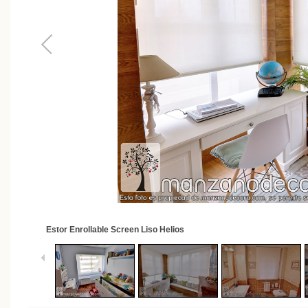
2
/
62
Estor Enrollable Screen Liso Helios